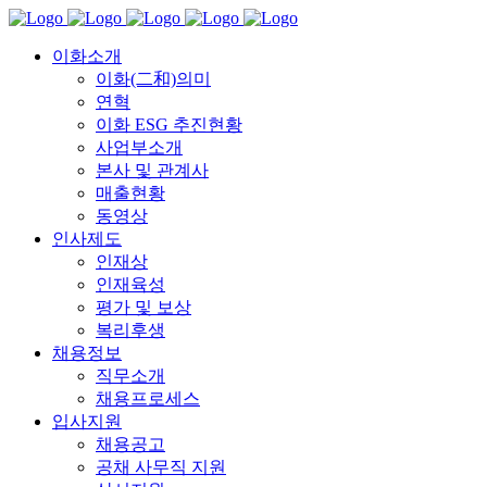
이화소개
이화(二和)의미
연혁
이화 ESG 추진현황
사업부소개
본사 및 관계사
매출현황
동영상
인사제도
인재상
인재육성
평가 및 보상
복리후생
채용정보
직무소개
채용프로세스
입사지원
채용공고
공채 사무직 지원