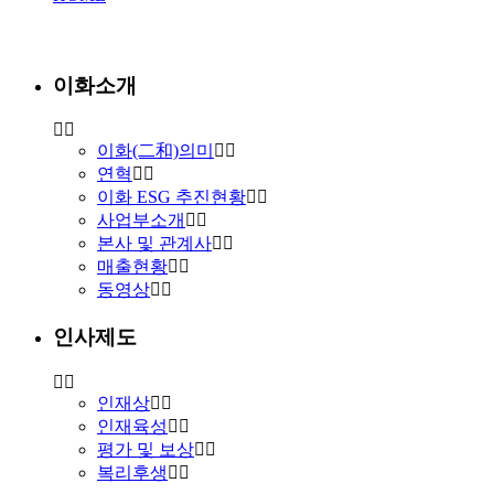
이화소개
이화(二和)의미
연혁
이화 ESG 추진현황
사업부소개
본사 및 관계사
매출현황
동영상
인사제도
인재상
인재육성
평가 및 보상
복리후생