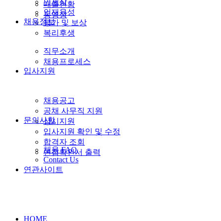
인재상
매출현황
인재육성
동영상
채용정보
평가 및 보상
복리후생
직무소개
채용프로세스
입사지원
채용공고
공채 사무직 지원
문의사항
상시지원
입사지원 확인 및 수정
합격자 조회
채용 FAQ
면접확인서 출력
Contact Us
연관사이트
HOME