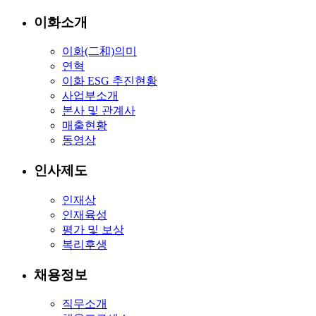
이화소개
이화(二和)의미
연혁
이화 ESG 추진현황
사업부소개
본사 및 관계사
매출현황
동영상
인사제도
인재상
인재육성
평가 및 보상
복리후생
채용정보
직무소개