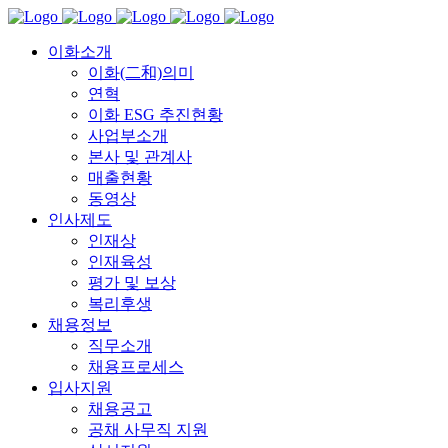
이화소개
이화(二和)의미
연혁
이화 ESG 추진현황
사업부소개
본사 및 관계사
매출현황
동영상
인사제도
인재상
인재육성
평가 및 보상
복리후생
채용정보
직무소개
채용프로세스
입사지원
채용공고
공채 사무직 지원