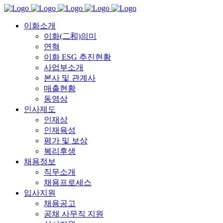
이화소개
이화(二和)의미
연혁
이화 ESG 추진현황
사업부소개
본사 및 관계사
매출현황
동영상
인사제도
인재상
인재육성
평가 및 보상
복리후생
채용정보
직무소개
채용프로세스
입사지원
채용공고
공채 사무직 지원