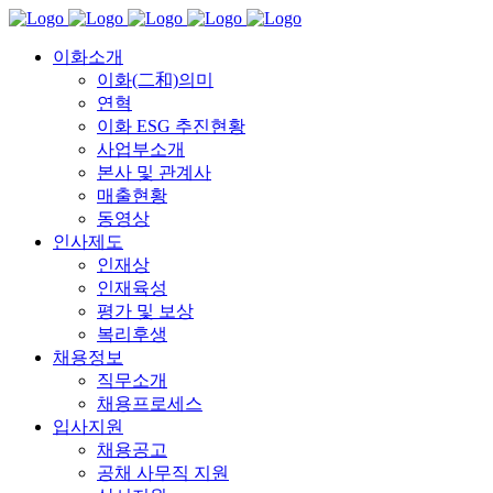
이화소개
이화(二和)의미
연혁
이화 ESG 추진현황
사업부소개
본사 및 관계사
매출현황
동영상
인사제도
인재상
인재육성
평가 및 보상
복리후생
채용정보
직무소개
채용프로세스
입사지원
채용공고
공채 사무직 지원