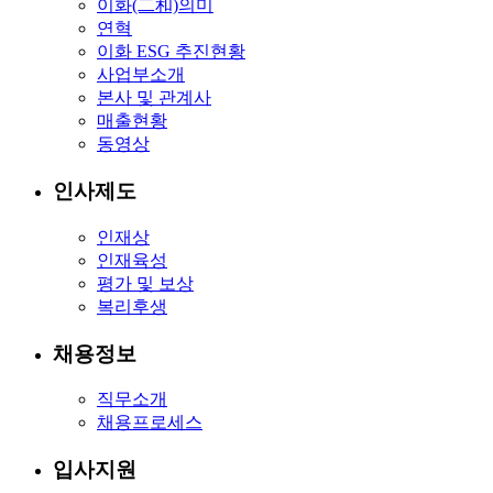
이화(二和)의미
연혁
이화 ESG 추진현황
사업부소개
본사 및 관계사
매출현황
동영상
인사제도
인재상
인재육성
평가 및 보상
복리후생
채용정보
직무소개
채용프로세스
입사지원