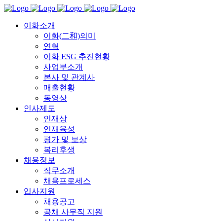
이화소개
이화(二和)의미
연혁
이화 ESG 추진현황
사업부소개
본사 및 관계사
매출현황
동영상
인사제도
인재상
인재육성
평가 및 보상
복리후생
채용정보
직무소개
채용프로세스
입사지원
채용공고
공채 사무직 지원