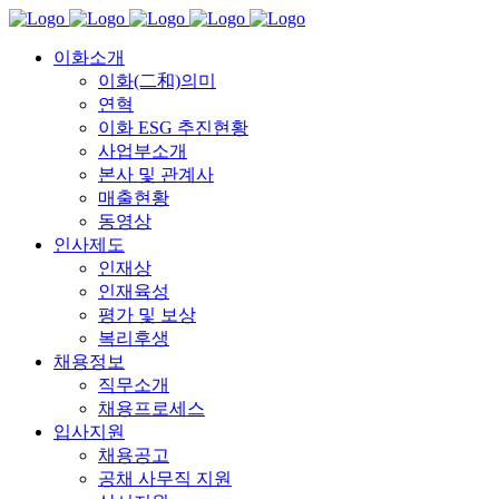
이화소개
이화(二和)의미
연혁
이화 ESG 추진현황
사업부소개
본사 및 관계사
매출현황
동영상
인사제도
인재상
인재육성
평가 및 보상
복리후생
채용정보
직무소개
채용프로세스
입사지원
채용공고
공채 사무직 지원