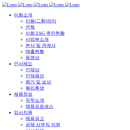
이화소개
이화(二和)의미
연혁
이화 ESG 추진현황
사업부소개
본사 및 관계사
매출현황
동영상
인사제도
인재상
인재육성
평가 및 보상
복리후생
채용정보
직무소개
채용프로세스
입사지원
채용공고
공채 사무직 지원