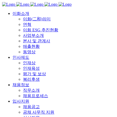
이화소개
이화(二和)의미
연혁
이화 ESG 추진현황
사업부소개
본사 및 관계사
매출현황
동영상
인사제도
인재상
인재육성
평가 및 보상
복리후생
채용정보
직무소개
채용프로세스
입사지원
채용공고
공채 사무직 지원