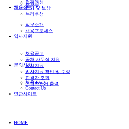
인재육성
동영상
채용정보
평가 및 보상
복리후생
직무소개
채용프로세스
입사지원
채용공고
공채 사무직 지원
문의사항
상시지원
입사지원 확인 및 수정
합격자 조회
채용 FAQ
면접확인서 출력
Contact Us
연관사이트
HOME