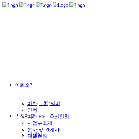
이화소개
이화(二和)의미
연혁
인사제도
이화 ESG 추진현황
사업부소개
본사 및 관계사
인재상
매출현황