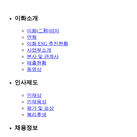
이화소개
이화(二和)의미
연혁
이화 ESG 추진현황
사업부소개
본사 및 관계사
매출현황
동영상
인사제도
인재상
인재육성
평가 및 보상
복리후생
채용정보