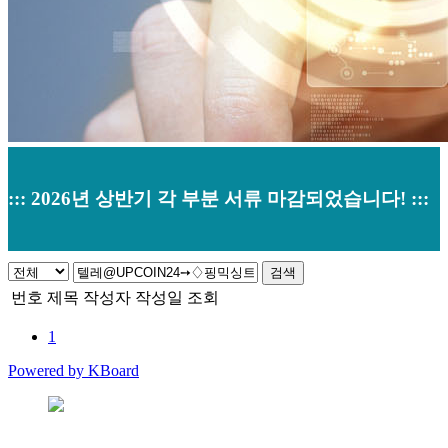
::: 2026년 상반기 각 부분 서류 마감되었습니다! :::
검색
채용안내
번호
제목
작성자
작성일
조회
1
Home
>
채용안내
Powered by KBoard
본사 : 경기도 오산시 남부대로 374 (원동520-2) 우)18145