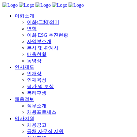
이화소개
이화(二和)의미
연혁
이화 ESG 추진현황
사업부소개
본사 및 관계사
매출현황
동영상
인사제도
인재상
인재육성
평가 및 보상
복리후생
채용정보
직무소개
채용프로세스
입사지원
채용공고
공채 사무직 지원