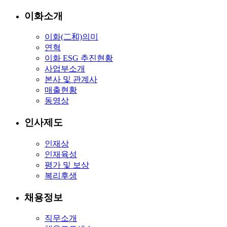
이화소개
이화(二和)의미
연혁
이화 ESG 추진현황
사업부소개
본사 및 관계사
매출현황
동영상
인사제도
인재상
인재육성
평가 및 보상
복리후생
채용정보
직무소개