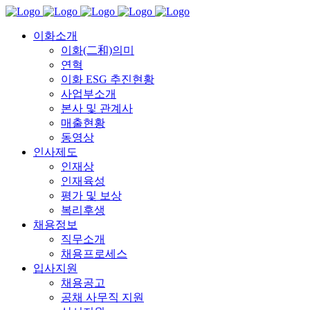
이화소개
이화(二和)의미
연혁
이화 ESG 추진현황
사업부소개
본사 및 관계사
매출현황
동영상
인사제도
인재상
인재육성
평가 및 보상
복리후생
채용정보
직무소개
채용프로세스
입사지원
채용공고
공채 사무직 지원