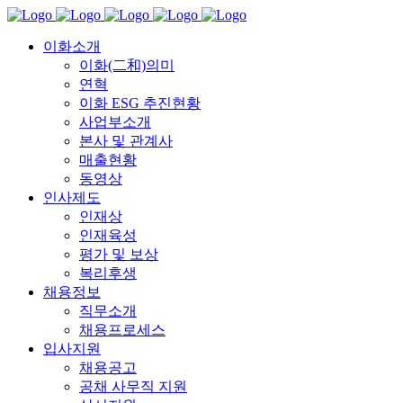
이화소개
이화(二和)의미
연혁
이화 ESG 추진현황
사업부소개
본사 및 관계사
매출현황
동영상
인사제도
인재상
인재육성
평가 및 보상
복리후생
채용정보
직무소개
채용프로세스
입사지원
채용공고
공채 사무직 지원