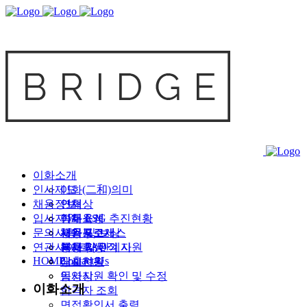
이화소개
인사제도
이화(二和)의미
채용정보
연혁
인재상
입사지원
이화 ESG 추진현황
인재육성
직무소개
문의사항
사업부소개
평가 및 보상
채용프로세스
채용공고
연관사이트
본사 및 관계사
복리후생
공채 사무직 지원
채용 FAQ
HOME
Contact Us
매출현황
상시지원
동영상
입사지원 확인 및 수정
이화소개
합격자 조회
면접확인서 출력