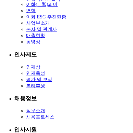
이화(二和)의미
연혁
이화 ESG 추진현황
사업부소개
본사 및 관계사
매출현황
동영상
인사제도
인재상
인재육성
평가 및 보상
복리후생
채용정보
직무소개
채용프로세스
입사지원