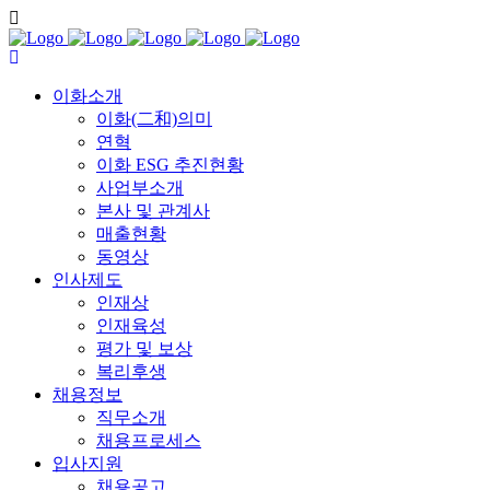
이화소개
이화(二和)의미
연혁
이화 ESG 추진현황
사업부소개
본사 및 관계사
매출현황
동영상
인사제도
인재상
인재육성
평가 및 보상
복리후생
채용정보
직무소개
채용프로세스
입사지원
채용공고