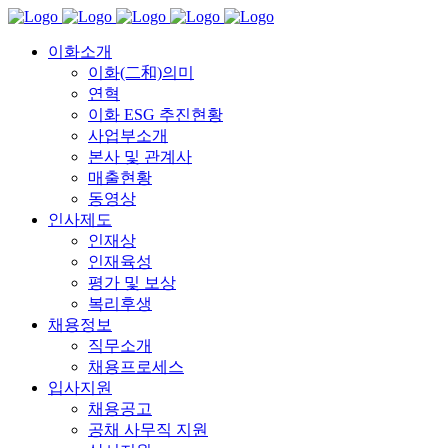
이화소개
이화(二和)의미
연혁
이화 ESG 추진현황
사업부소개
본사 및 관계사
매출현황
동영상
인사제도
인재상
인재육성
평가 및 보상
복리후생
채용정보
직무소개
채용프로세스
입사지원
채용공고
공채 사무직 지원