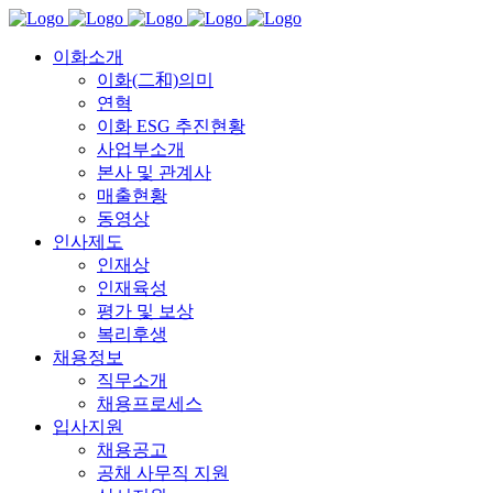
이화소개
이화(二和)의미
연혁
이화 ESG 추진현황
사업부소개
본사 및 관계사
매출현황
동영상
인사제도
인재상
인재육성
평가 및 보상
복리후생
채용정보
직무소개
채용프로세스
입사지원
채용공고
공채 사무직 지원