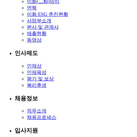
이화(二和)의미
연혁
이화 ESG 추진현황
사업부소개
본사 및 관계사
매출현황
동영상
인사제도
인재상
인재육성
평가 및 보상
복리후생
채용정보
직무소개
채용프로세스
입사지원