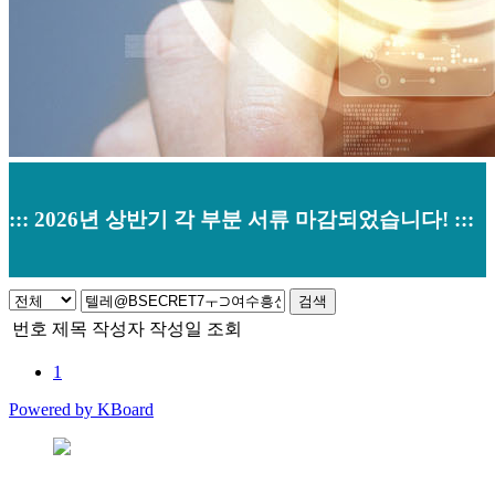
::: 2026년 상반기 각 부분 서류 마감되었습니다! :::
검색
채용안내
번호
제목
작성자
작성일
조회
1
Home
>
채용안내
Powered by KBoard
본사 : 경기도 오산시 남부대로 374 (원동520-2) 우)18145