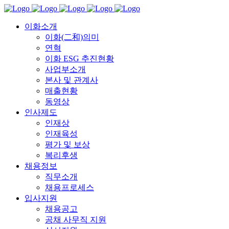
이화소개
이화(二和)의미
연혁
이화 ESG 추진현황
사업부소개
본사 및 관계사
매출현황
동영상
인사제도
인재상
인재육성
평가 및 보상
복리후생
채용정보
직무소개
채용프로세스
입사지원
채용공고
공채 사무직 지원