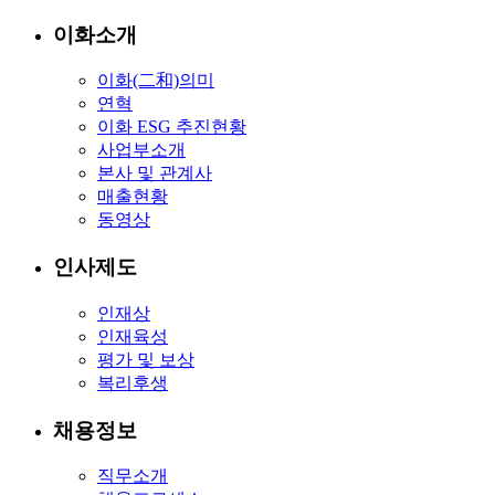
이화소개
이화(二和)의미
연혁
이화 ESG 추진현황
사업부소개
본사 및 관계사
매출현황
동영상
인사제도
인재상
인재육성
평가 및 보상
복리후생
채용정보
직무소개