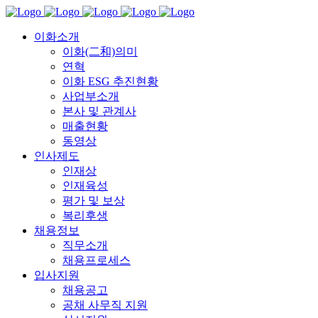
이화소개
이화(二和)의미
연혁
이화 ESG 추진현황
사업부소개
본사 및 관계사
매출현황
동영상
인사제도
인재상
인재육성
평가 및 보상
복리후생
채용정보
직무소개
채용프로세스
입사지원
채용공고
공채 사무직 지원