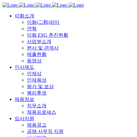
이화소개
이화(二和)의미
연혁
이화 ESG 추진현황
사업부소개
본사 및 관계사
매출현황
동영상
인사제도
인재상
인재육성
평가 및 보상
복리후생
채용정보
직무소개
채용프로세스
입사지원
채용공고
공채 사무직 지원