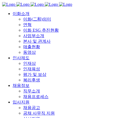
이화소개
이화(二和)의미
연혁
이화 ESG 추진현황
사업부소개
본사 및 관계사
매출현황
동영상
인사제도
인재상
인재육성
평가 및 보상
복리후생
채용정보
직무소개
채용프로세스
입사지원
채용공고
공채 사무직 지원