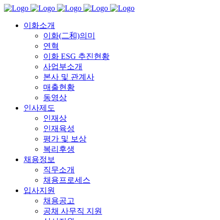
이화소개
이화(二和)의미
연혁
이화 ESG 추진현황
사업부소개
본사 및 관계사
매출현황
동영상
인사제도
인재상
인재육성
평가 및 보상
복리후생
채용정보
직무소개
채용프로세스
입사지원
채용공고
공채 사무직 지원