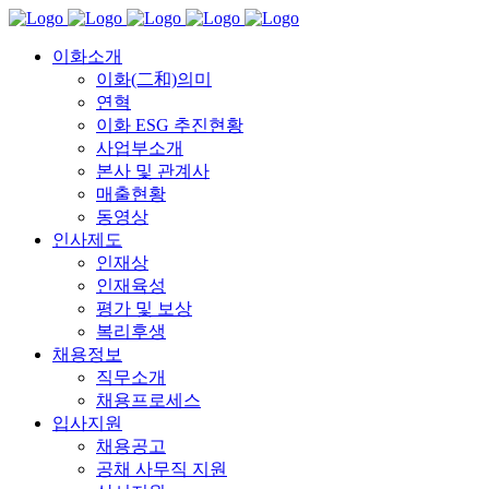
이화소개
이화(二和)의미
연혁
이화 ESG 추진현황
사업부소개
본사 및 관계사
매출현황
동영상
인사제도
인재상
인재육성
평가 및 보상
복리후생
채용정보
직무소개
채용프로세스
입사지원
채용공고
공채 사무직 지원